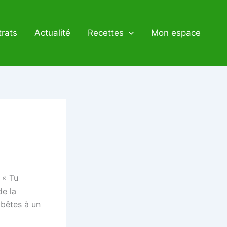
rats
Actualité
Recettes
Mon espace
: « Tu
de la
 bêtes à un