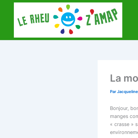
Aller
au
contenu
La mo
Par
Jacquelin
Bonjour, bon
manges comm
« crasse » s
environneme