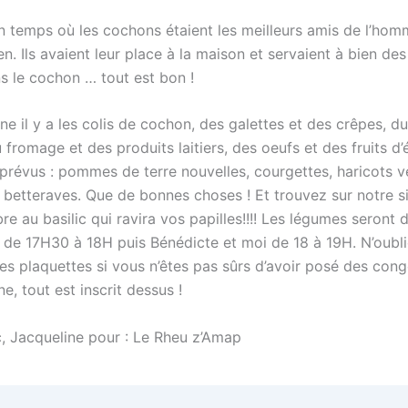
 un temps où les cochons étaient les meilleurs amis de l’hom
en. Ils avaient leur place à la maison et servaient à bien de
s le cochon … tout est bon !
e il y a les colis de cochon, des galettes et des crêpes, du
 fromage et des produits laitiers, des oeufs et des fruits d’
 prévus : pommes de terre nouvelles, courgettes, haricots v
betteraves. Que de bonnes choses ! Et trouvez sur notre si
 au basilic qui ravira vos papilles!!!! Les légumes seront d
ie de 17H30 à 18H puis Bénédicte et moi de 18 à 19H. N’oubl
 les plaquettes si vous n’êtes pas sûrs d’avoir posé des con
e, tout est inscrit dessus !
c, Jacqueline pour : Le Rheu z’Amap