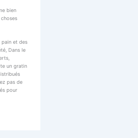
me bien
s choses
 pain et des
été, Dans le
erts,
te un gratin
istribués
iez pas de
gés pour