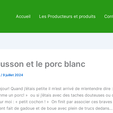
Accueil
Les Producteurs et produits
Cont
usson et le porc blanc
e
/
9 juillet 2024
jour! Quand j’étais petite il m’est arrivé de m’entendre dire 
e un porc! » ou si j’étais avec des taches douteuses ou 
ur moi : « petit cochon ! » On finit par associer ces braves
nt fait de gadoue et de boue avec plein de trucs dedans…