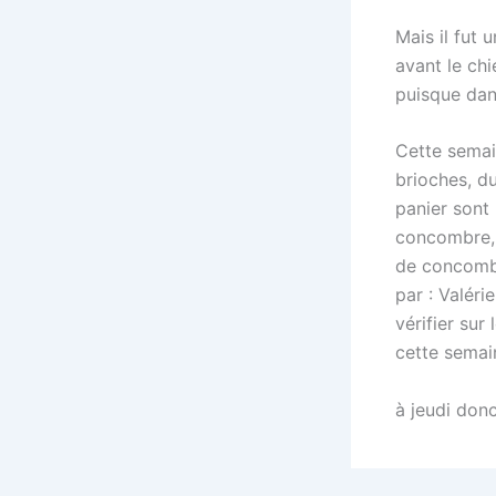
Mais il fut
avant le chi
puisque dan
Cette semain
brioches, du
panier sont
concombre, 
de concombre
par : Valér
vérifier sur
cette semain
à jeudi don