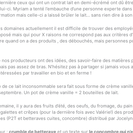
ernière ceux qui ont un contrat lait en demi-écrémé ont dû être
elui-ci. Myriam a tenté l’embauche d’une personne experte dans
rmation mais celle-ci a laissé brûler le lait… sans rien dire à so
 domaines actuellement il est difficile de trouver des employés,
roposé mais qui pour X raisons ne correspond pas aux critères d
e quand on a des produits , des débouchés, mais personnes p
nos producteurs ont des idées, des savoir-faire des matières 
mais pas assez de bras. N’hésitez pas à partager si jamais vous 
éressées par travailler en bio et en ferme !
e de ce lait inconsommable sera fait sous forme de crème vanil
eptembre. Un pot de crème vanille = 2 bouteilles de lait.
maine, il y aura des fruits d’été, des oeufs, du fromage, du pain 
galettes et crêpes (pour la dernière fois avec Valérie!) des produ
es (P2T et betteraves cuites, concombre) distribué par Jocelyn
our :
crumble de betterave
et un texte sur
le concombre qui n’e