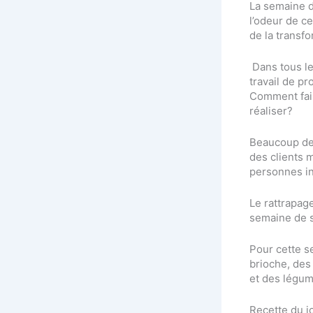
La semaine d
l’odeur de c
de la transfo
Dans tous les
travail de p
Comment fair
réaliser?
Beaucoup de 
des clients 
personnes int
Le rattrapag
semaine de s
Pour cette se
brioche, des 
et des légum
Recette du j