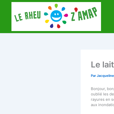
Aller
au
contenu
Le lai
Par
Jacquelin
Bonjour, bon
oublié les de
rayures en s
aux inondati