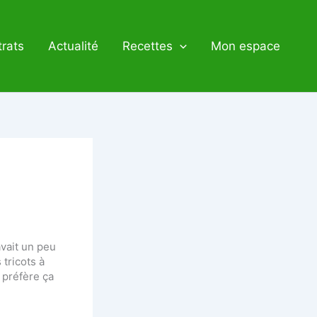
rats
Actualité
Recettes
Mon espace
avait un peu
tricots à
 préfère ça