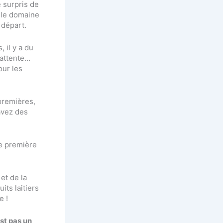
 surpris de
 le domaine
n départ.
 il y a du
’attente…
our les
premières,
avez des
le première
et de la
its laitiers
e !
st pas un