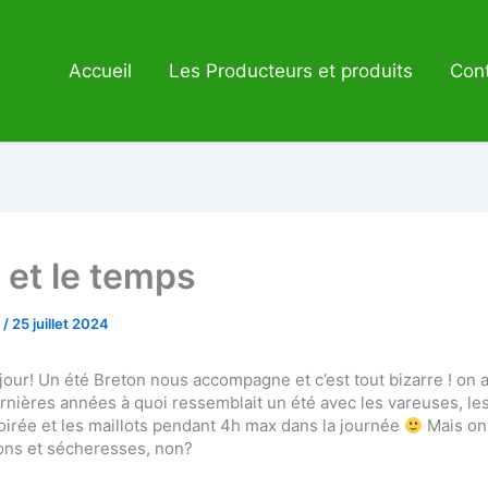
Accueil
Les Producteurs et produits
Cont
t et le temps
e
/
25 juillet 2024
jour! Un été Breton nous accompagne et c’est tout bizarre ! on 
rnières années à quoi ressemblait un été avec les vareuses, les 
oirée et les maillots pendant 4h max dans la journée
Mais on
ons et sécheresses, non?